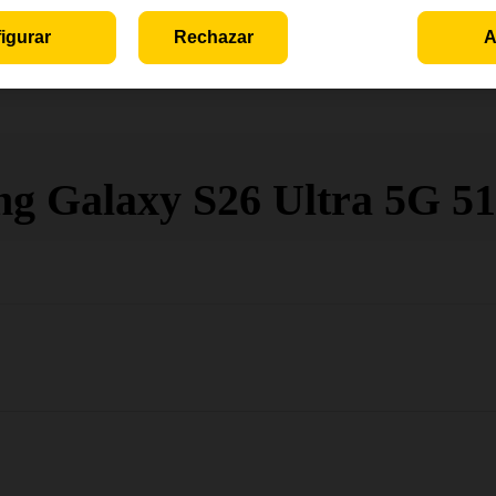
igurar
Rechazar
A
g Galaxy S26 Ultra 5G 5