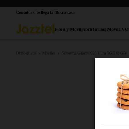
Consulta si te llega la fibra a casa
Fibra y Móvil
Fibra
Tarifas Móvil
TV
O
›
›
Dispositivos
Móviles
Samsung Galaxy S26 Ultra 5G 512 GB