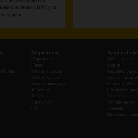
pídele su teléfono y DNI, y os
un descuento.
os
Dispositivos
Ayuda al clie
Dispositivos
Guía de Ayuda
iPhone
Factura
 HBO Max
Móviles Samsung
Seguimiento pedi
Móviles Xiaomi
Guía de Terminal
Móviles financiados
Internet y Wifi
Televisores
Información móvi
Tablets
Televisión
Smartwatch
Teléfono Jazztel
PS5
Contactar
Novedades Jazzte