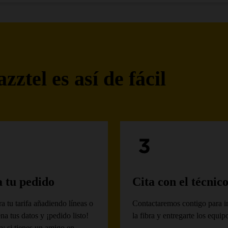
ztel es así de fácil
a tu pedido
Cita con el técnic
a tu tarifa añadiendo líneas o
Contactaremos contigo para in
ena tus datos y ¡pedido listo!
la fibra y entregarte los equip
: si tienes un amigo en