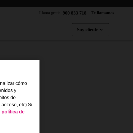
900 833 718
Llama gratis
Te llamamos
Soy cliente
analizar cómo
tenidos y
bitos de
 acceso, etc) Si
a
política de