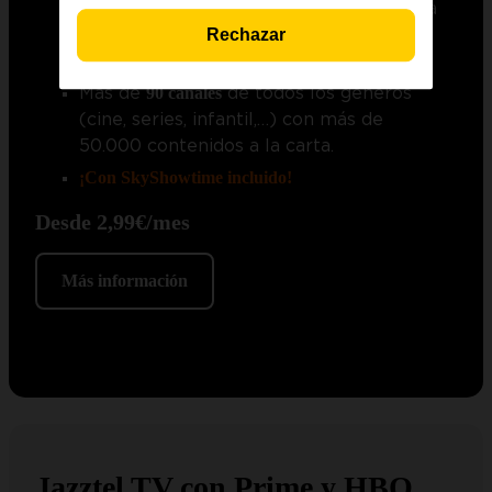
Primera Federación Versus e-Learning
la
cada
Rechazar
Copa del
jornada. Además, 1 partido de la
Rey MAPFRE
por eliminatoria.
90 canales
Más de
de todos los géneros
(cine, series, infantil,…) con más de
50.000 contenidos a la carta.
¡Con SkyShowtime incluido
!
Desde 2,99€/mes
Más información
Jazztel TV con Prime y HBO