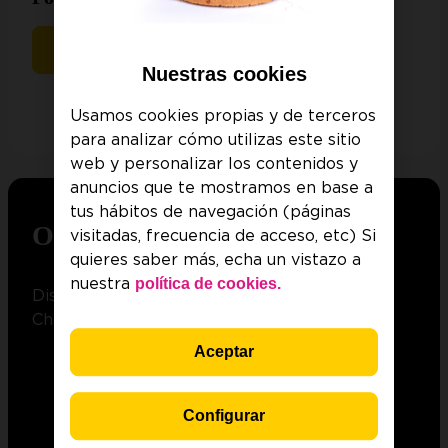
Más información
Nuestras cookies
Usamos cookies propias y de terceros
para analizar cómo utilizas este sitio
web y personalizar los contenidos y
anuncios que te mostramos en base a
tus hábitos de navegación (páginas
Orange TV
Libre
visitadas, frecuencia de acceso, etc) Si
quieres saber más, echa un vistazo a
política de cookies.
nuestra
Disfruta con Jazztel de LALIGA, la
Champions y SkyShowtime
Aceptar
LALIGA EA SPORTS
1 partido de
, 3 de
LALIGA HYPERMOTION
UEFA
, 1 de la
Champions League
cada jornada, 1 de la
Configurar
Serie A
Bundesliga
, 1 de la
y 10 partidos de