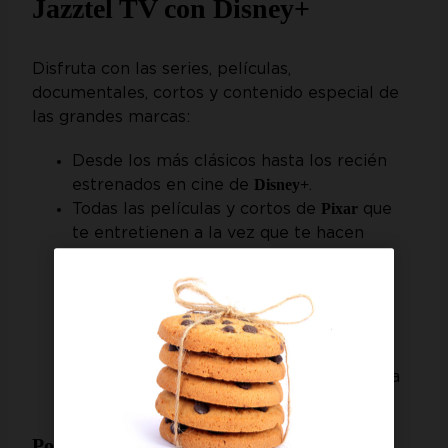
Jazztel TV con Disney+
Disfruta con las series, películas,
documentales, cortos y contenido especial de
las grandes marcas:
Desde los más clásicos hasta los recién
Disney+
estrenados en cine de
.
Pixar
Todas las películas y cortos de
que
te entretienen a la vez que te hacen
reflexionar.
Marvel
Los grandes éxitos del universo
.
Star Wars
Todo el contenido creado de
.
Documentales increíbles de todo tipo
National Geographic
con
.
Hulu
Series y películas en
perfectas para
cada momento y gusto.
Por solo 6'99 €/mes*