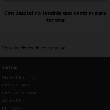
Con Jazztel no tendrás que cambiar para
mejorar
Ver condiciones de contratación
Tarifas
Ofertas Fibra y Móvil
Fibra 1Gb + Móvil
Fibra 600Mb + Móvil
Ofertas Fibra
Fibra 600Mb