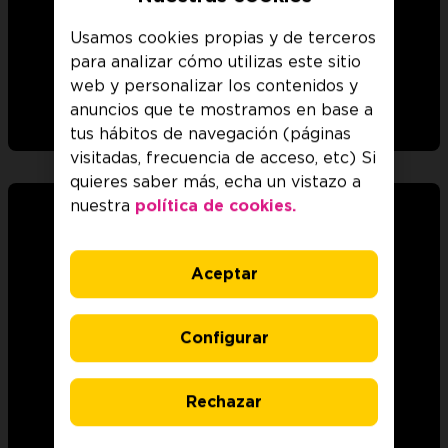
Usamos cookies propias y de terceros
8,99€/mes
para analizar cómo utilizas este sitio
web y personalizar los contenidos y
Ver detalles
anuncios que te mostramos en base a
tus hábitos de navegación (páginas
visitadas, frecuencia de acceso, etc) Si
quieres saber más, echa un vistazo a
nuestra
política de cookies.
Aceptar
Configurar
Rechazar
9,99€/mes