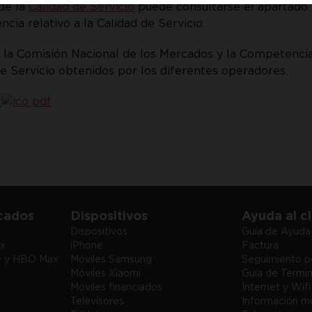
de la
Calidad de Servicio
puede consultarse el apartado e
ia relativo a la Calidad de Servicio.
 la Comisión Nacional de los Mercados y la Competenci
e Servicio obtenidos por los diferentes operadores.
l
acados
Dispositivos
Ayuda al cl
Dispositivos
Guía de Ayuda
ix
iPhone
Factura
me y HBO Max
Móviles Samsung
Seguimiento p
Móviles Xiaomi
Guía de Termin
Móviles financiados
Internet y Wifi
Televisores
Información mó