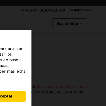
900 833 718
Llama gratis
Te llamamos
Soy cliente
ara analizar
zar los
s en base a
adas,
aber más, echa
.
lo establecido en la
Resolución, de 23 de enero
stablece el artículo 69 de la Ley General de
ceptar