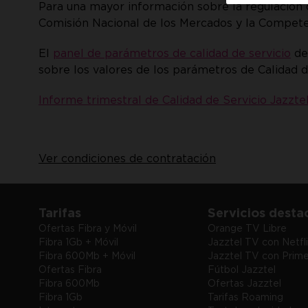
Para una mayor información sobre la regulación 
Comisión Nacional de los Mercados y la Competenc
El
panel de parámetros de calidad de servicio
de
sobre los valores de los parámetros de Calidad d
Informe trimestral de Calidad de Servicio Jazzte
Ver condiciones de contratación
Tarifas
Servicios dest
Ofertas Fibra y Móvil
Orange TV Libre
Fibra 1Gb + Móvil
Jazztel TV con Netfl
Fibra 600Mb + Móvil
Jazztel TV con Pri
Ofertas Fibra
Fútbol Jazztel
Fibra 600Mb
Ofertas Jazztel
Fibra 1Gb
Tarifas Roaming