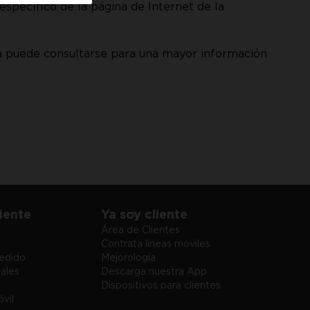
specífico de la página de Internet de la
a puede consultarse para una mayor información
iente
Ya soy cliente
Área de Clientes
Contrata líneas móviles
edido
Mejorología
ales
Descarga nuestra App
Dispositivos para clientes
vil