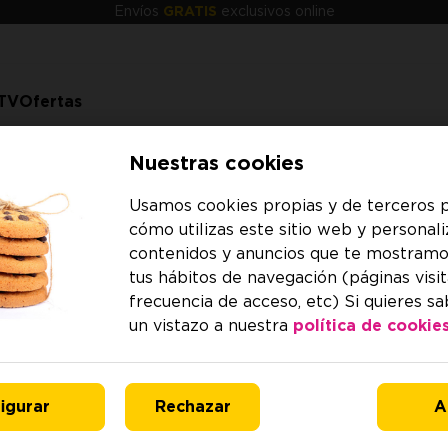
Envíos
GRATIS
exclusivos online
TV
Ofertas
Nuestras cookies
Usamos cookies propias y de terceros p
cómo utilizas este sitio web y personali
o
contenidos y anuncios que te mostramo
tus hábitos de navegación (páginas visit
frecuencia de acceso, etc) Si quieres s
o
un vistazo a nuestra
política de cookies
ilita en los apartados siguientes se ha elaborado según 
e calidad de servicio y sus métodos de medición según e
igurar
Rechazar
A