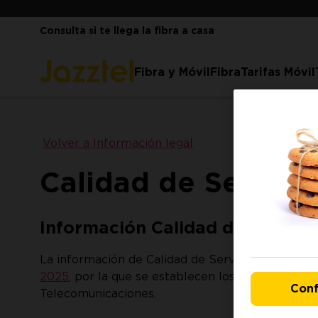
Consulta si te llega la fibra a casa
Fibra y Móvil
Fibra
Tarifas Móvil
Volver a Información legal
Calidad de Servici
Información Calidad de Servici
La información de Calidad de Servicio que se fac
2025
, por la que se establecen los parámetros d
Conf
Telecomunicaciones.