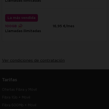
Llamadas ilimitadas
La más vendida
100GB
16,95 €/mes
Llamadas ilimitadas
Ver condiciones de contratación
Tarifas
Ofertas Fibra y Móvil
Fibra 1Gb + Móvil
Fibra 600Mb + Móvil