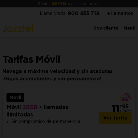
Envíos
GRATIS
exclusivos online
900 833 718
Llama gratis
Te llamamos
Soy cliente
Menú
Tarifas Móvil
Navega a máxima velocidad y sin ataduras
¡Gigas acumulables y sin permanencia!
Móvil
,
11
95
Móvil
25GB
+ llamadas
€/
mes
ilimitadas
Ver tarifa
Sin compromiso de permanencia