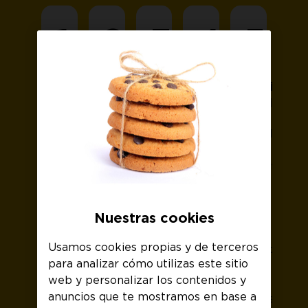
1
2
3
4
5
Selecciona
Inicia
SMS
Pedido
tu
tu
realizado
Tras
tarifa
pedido
realizar
Desde
Elige
Te
tu
que
la
pediremos
pedido
aceptas
tarifa
los
online,
el
que
datos
recibirás
SMS,
más
del
un
en
Nuestras cookies
se
titular
SMS
un
Usamos cookies propias y de terceros
adapte
y
al
plazo
para analizar cómo utilizas este sitio
a
podrás
que
de
web y personalizar los contenidos y
tus
configurar
tendrás
72
anuncios que te mostramos en base a
necesidades.
tus
que
horas,