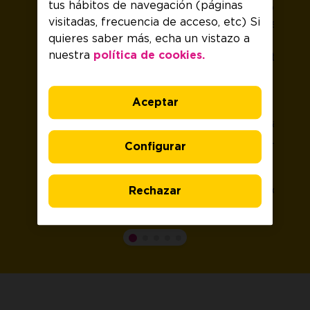
tus hábitos de navegación (páginas
líneas
responder
recibirás
visitadas, frecuencia de acceso, etc) Si
y
SI
gratis
quieres saber más, echa un vistazo a
añadir
para
tu
nuestra
política de cookies.
tus
poder
tarjeta
complementos.
continuar
SIM
con
y
Aceptar
la
ya
portabilidad
podrás
de
disfrutar
Configurar
la
de
línea.
tu
servicio.
Rechazar