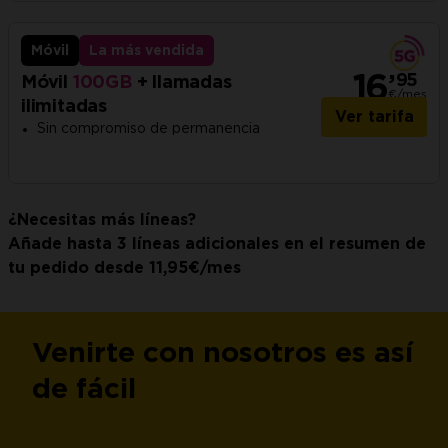
Móvil
La más vendida
,
16
95
Móvil
100GB
+ llamadas
€/
mes
ilimitadas
Ver tarifa
Sin compromiso de permanencia
¿Necesitas más líneas?
Añade hasta 3 líneas adicionales en el resumen de
tu pedido desde 11,95€/mes
Venirte con nosotros es así
de fácil