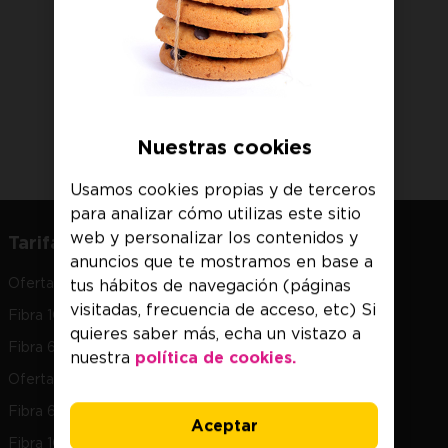
Cargando dispositivos...
Nuestras cookies
Usamos cookies propias y de terceros
para analizar cómo utilizas este sitio
web y personalizar los contenidos y
Tarifas
anuncios que te mostramos en base a
Ofertas Fibra y Móvil
tus hábitos de navegación (páginas
visitadas, frecuencia de acceso, etc) Si
Fibra 1Gb + Móvil
quieres saber más, echa un vistazo a
Fibra 600Mb + Móvil
nuestra
política de cookies.
Ofertas Fibra
Fibra 600Mb
Aceptar
Fibra 1Gb