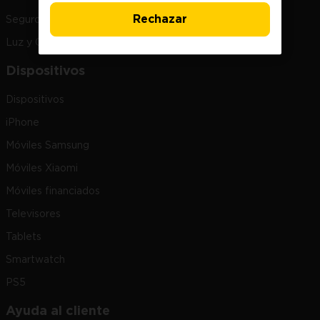
Rechazar
Seguro Hogar
Luz y Gas Jazztel
Dispositivos
Dispositivos
iPhone
Móviles Samsung
Móviles Xiaomi
Móviles financiados
Televisores
Tablets
Smartwatch
PS5
Ayuda al cliente