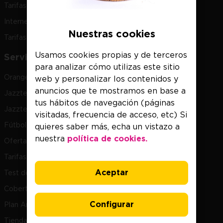
Tarifas móviles
Internet segunda residencia
Nuestras cookies
Tarifas Jazztel
Usamos cookies propias y de terceros
Servicios destacados
para analizar cómo utilizas este sitio
Orange TV Libre
web y personalizar los contenidos y
anuncios que te mostramos en base a
Jazztel TV con Netflix
tus hábitos de navegación (páginas
Jazztel TV con Prime y HBO Max
visitadas, frecuencia de acceso, etc) Si
Fútbol Jazztel
quieres saber más, echa un vistazo a
nuestra
política de cookies.
Ofertas Jazztel
Tarifas Roaming
Aceptar
Test de velocidad
Cobertura Fibra
Configurar
Plan Amigo
Tiendas Jazztel