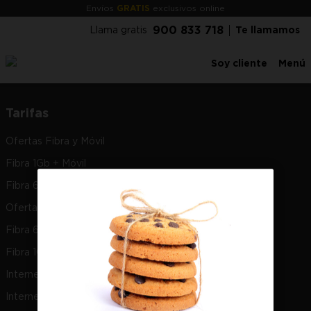
Envíos
GRATIS
exclusivos online
900 833 718
Llama gratis
Te llamamos
Soy cliente
Menú
Tarifas
Ofertas Fibra y Móvil
Fibra 1Gb + Móvil
Fibra 600Mb + Móvil
Ofertas Fibra
Fibra 600Mb
Fibra 1Gb
Internet en casa
Internet estudiantes