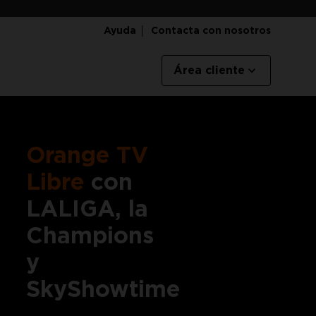
Ayuda
Contacta con nosotros
Área cliente
Orange TV
Libre
con
LALIGA, la
Champions
y
SkyShowtime