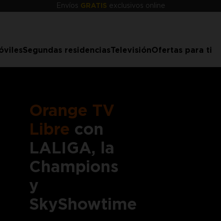
Envíos
GRATIS
exclusivos online
óviles
Segundas residencias
Televisión
Ofertas para ti
Orange TV
Libre
con
LALIGA, la
Champions
y
SkyShowtime