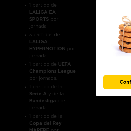
1 partido de
LALIGA EA
SPORTS
por
jornada.
3 partidos de
LALIGA
HYPERMOTION
por
jornada.
1 partido de
UEFA
Champions League
por jornada.
Conf
1 partido de la
Serie A
y de la
Bundesliga
por
jornada.
1 partido de la
Copa del Rey
MAPFRE
por