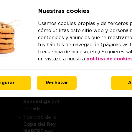
1 partido de
Nuestras cookies
LALIGA EA
SPORTS
por
Usamos cookies propias y de terceros p
jornada.
cómo utilizas este sitio web y personali
3 partidos de
contenidos y anuncios que te mostramo
LALIGA
tus hábitos de navegación (páginas visit
HYPERMOTION
por
frecuencia de acceso, etc) Si quieres s
jornada.
un vistazo a nuestra
política de cookies
1 partido de
UEFA
Champions League
por jornada.
igurar
Rechazar
A
1 partido de la
Serie A
y de la
Bundesliga
por
jornada.
1 partido de la
Copa del Rey
MAPFRE
por