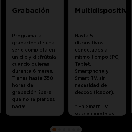
Grabación
Multidispositivo
Programa la
Hasta 5
grabación de una
dispositivos
serie completa en
conectados al
un clic y disfrútala
mismo tiempo (PC,
cuando quieras
Tablet,
durante 6 meses.
Smartphone y
Tienes hasta 350
Smart TV, sin
horas de
necesidad de
grabación, ¡para
descodificador).
que no te pierdas
nada!
* En Smart TV,
solo en modelos
homologados de
LG, Samsung y