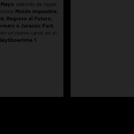
 Mayo
, además de sagas
s como
Misión Imposible,
ek, Regreso al Futuro,
rmers o Jurassic Park
.
én un nuevo canal en el
SkyShowtime 1
.