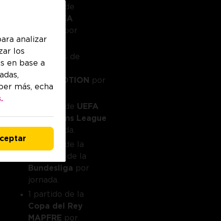
1 partido de
LALIGA EA
SPORTS
por
ara analizar
jornada.
zar los
3 partidos de
s en base a
LALIGA
adas,
HYPERMOTION
por
aber más, echa
jornada.
.
1 partido de
UEFA
Champions League
por jornada.
ceptar
1 partido de la
Serie A
y de la
Bundesliga
por
jornada.
1 partido de la
Copa del Rey
MAPFRE
por